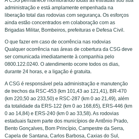
A CSG permanece monitorando todas as estradas sob sua
administração e está amplamente empenhada na
liberação total das rodovias com segurança. Os esforços
ainda estão concentrados em colaboração com as
Brigadas Militar, Bombeiros, prefeituras e Defesa Civil.
O que fazer em caso de ocorrência nas rodovias
Qualquer ocorrência nas áreas de cobertura da CSG deve
ser comunicada imediatamente à companhia pelo
0800.122.0240. O atendimento ocorre todos os dias,
durante 24 horas, e a ligação é gratuita.
A CSG é responsável pela administração e manutenção
de trechos da RSC-453 (km 101,43 ao 121,41), BR-470
(km 220,50 ao 233,50) e RSC-287 (km 0 ao 21,49), além
da totalidade da ERS-122 (km 0 ao 168,65), ERS-446 (km
0 ao 14,84) e ERS-240 (km 0 ao 33,58). As rodovias
estaduais fazem parte dos municípios de Antônio Prado,
Bento Gonçalves, Bom Princípio, Campestre da Serra,
Capela de Santana, Carlos Barbosa, Caxias do Sul,