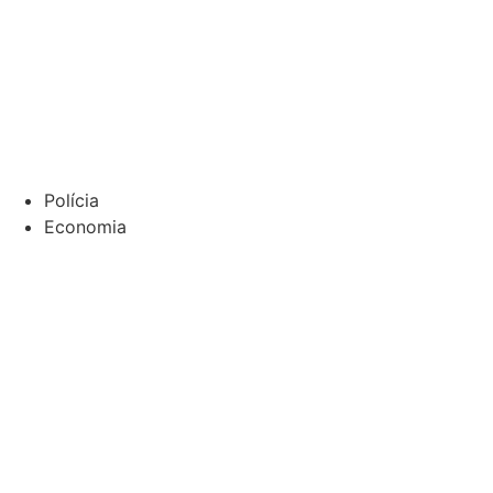
Polícia
Economia