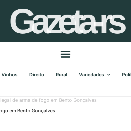
Gazeta-rs
Vinhos
Direito
Rural
Variedades
Polí
legal de arma de fogo em Bento Gonçalves
 fogo em Bento Gonçalves