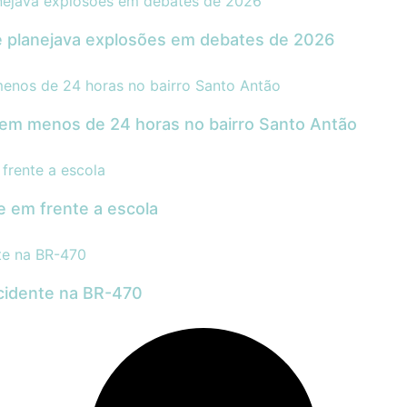
 planejava explosões em debates de 2026
 em menos de 24 horas no bairro Santo Antão
e em frente a escola
acidente na BR-470