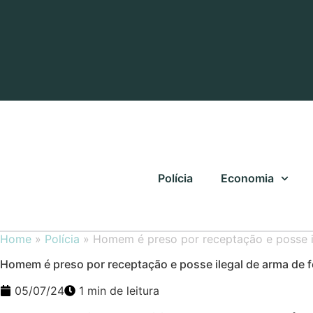
Ir
para
o
conteúdo
Polícia
Economia
Home
»
Polícia
»
Homem é preso por receptação e posse i
Homem é preso por receptação e posse ilegal de arma de
05/07/24
1 min de leitura