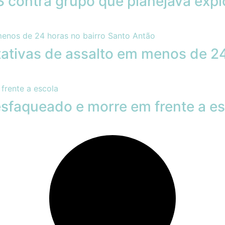
contra grupo que planejava exp
ativas de assalto em menos de 24
sfaqueado e morre em frente a es