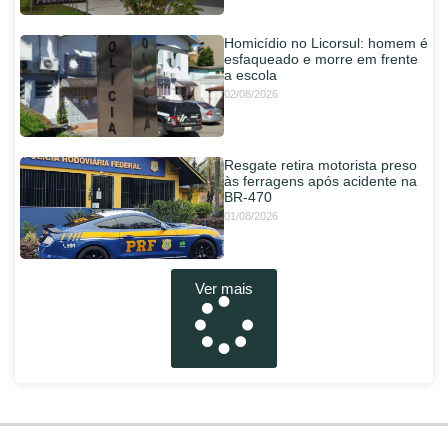
Homicídio no Licorsul: homem é
esfaqueado e morre em frente
a escola
02/08/2026
Resgate retira motorista preso
às ferragens após acidente na
BR-470
01/08/2026
Ver mais