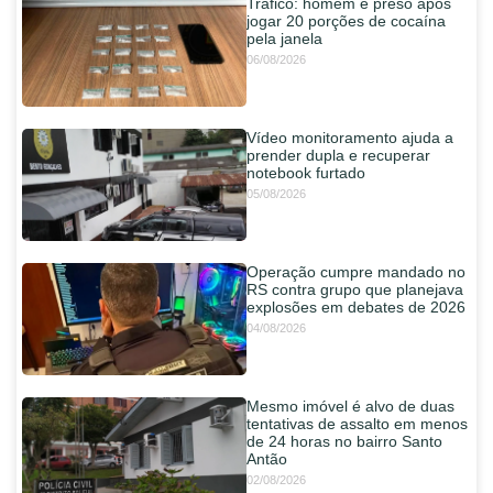
Tráfico: homem é preso após
jogar 20 porções de cocaína
pela janela
06/08/2026
Vídeo monitoramento ajuda a
prender dupla e recuperar
notebook furtado
05/08/2026
Operação cumpre mandado no
RS contra grupo que planejava
explosões em debates de 2026
04/08/2026
Mesmo imóvel é alvo de duas
tentativas de assalto em menos
de 24 horas no bairro Santo
Antão
02/08/2026