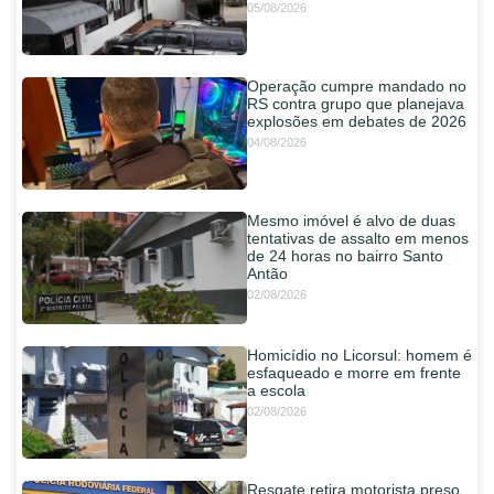
05/08/2026
Operação cumpre mandado no
RS contra grupo que planejava
explosões em debates de 2026
04/08/2026
Mesmo imóvel é alvo de duas
tentativas de assalto em menos
de 24 horas no bairro Santo
Antão
02/08/2026
Homicídio no Licorsul: homem é
esfaqueado e morre em frente
a escola
02/08/2026
Resgate retira motorista preso