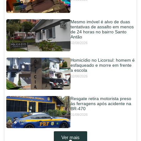
Mesmo imóvel é alvo de duas
tentativas de assalto em menos
de 24 horas no bairro Santo
Antão
02/08/2026
Homicídio no Licorsul: homem é
esfaqueado e morre em frente
a escola
02/08/2026
Resgate retira motorista preso
às ferragens após acidente na
BR-470
01/08/2026
Ver mais