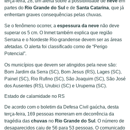
terça-feira, 28, um alerta sobre a possibilidade de
neve
em
partes do
Rio Grande do Sul
e de
Santa Catarina
, que já
enfrentam graves consequências pelas chuvas.
Se o fenômeno ocorrer, a
espessura da neve
não deve
superar os 5 cm. O Inmet também explica que região
Serrana e o Nordeste Rio-grandense devem ser as áreas
afetadas. O alerta foi classificado como de “Perigo
Potencial”.
Os municípios que devem ser atingidos pela neve são:
Bom Jardim da Serra (SC), Bom Jesus (RS), Lages (SC),
Painel (SC), Rio Rufino (SC), São Joaquim (SC), São José
dos Ausentes (RS), Urubici (SC) e Urupema (SC).
Estado de calamidade no RS
De acordo com o boletim da Defesa Civil gaúcha, desta
terça-feira, 169 pessoas morreram em decorrência da
tragédia das
chuvas
no
Rio Grande do Sul
. O número de
desaparecidos caiu de 56 para 53 pessoas. O comunicado