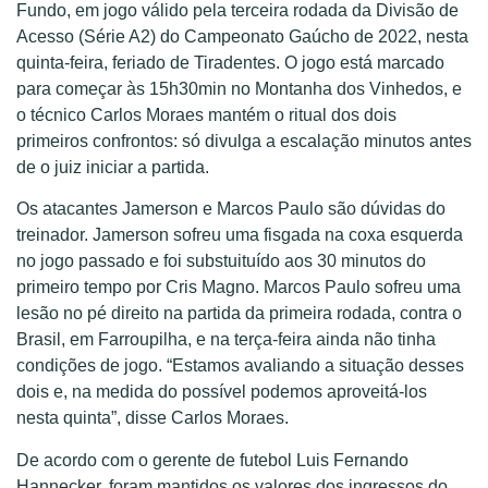
Fundo, em jogo válido pela terceira rodada da Divisão de
Acesso (Série A2) do Campeonato Gaúcho de 2022, nesta
quinta-feira, feriado de Tiradentes. O jogo está marcado
para começar às 15h30min no Montanha dos Vinhedos, e
o técnico Carlos Moraes mantém o ritual dos dois
primeiros confrontos: só divulga a escalação minutos antes
de o juiz iniciar a partida.
Os atacantes Jamerson e Marcos Paulo são dúvidas do
treinador. Jamerson sofreu uma fisgada na coxa esquerda
no jogo passado e foi substuituído aos 30 minutos do
primeiro tempo por Cris Magno. Marcos Paulo sofreu uma
lesão no pé direito na partida da primeira rodada, contra o
Brasil, em Farroupilha, e na terça-feira ainda não tinha
condições de jogo. “Estamos avaliando a situação desses
dois e, na medida do possível podemos aproveitá-los
nesta quinta”, disse Carlos Moraes.
De acordo com o gerente de futebol Luis Fernando
Hannecker, foram mantidos os valores dos ingressos do