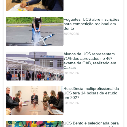
Foguetes: UCS abre inscrições
para competição regional em
Bento
30/07/2026
Alunos da UCS representam
71% dos aprovados no 46º
exame da OAB, realizado em
Caxias
29/07/2026
Residência multiprofissional da
UCS terá 14 bolsas de estudo
em 2027
24/07/2026
UCS Bento é selecionada para