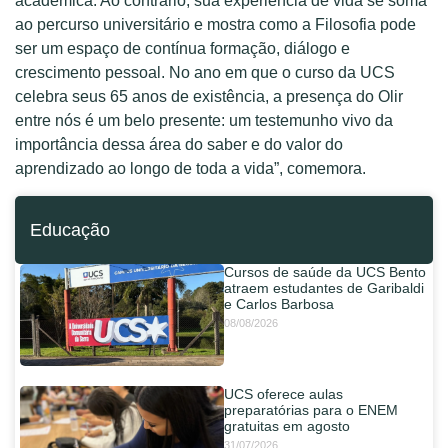
acadêmica. Ao contrário, sua experiência de vida se soma
ao percurso universitário e mostra como a Filosofia pode
ser um espaço de contínua formação, diálogo e
crescimento pessoal. No ano em que o curso da UCS
celebra seus 65 anos de existência, a presença do Olir
entre nós é um belo presente: um testemunho vivo da
importância dessa área do saber e do valor do
aprendizado ao longo de toda a vida”, comemora.
Educação
Cursos de saúde da UCS Bento
atraem estudantes de Garibaldi
e Carlos Barbosa
08/08/2026
UCS oferece aulas
preparatórias para o ENEM
gratuitas em agosto
31/07/2026