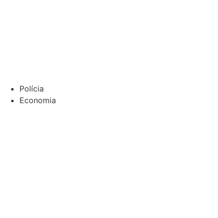
Polícia
Economia