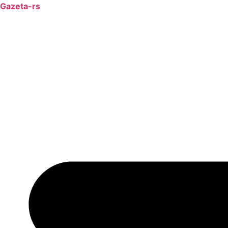
Ir
Gazeta-rs
para
o
conteúdo