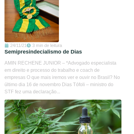
24/11/21
3 min de leitura
Semipresindecialismo de Dias
AMIN RECHENE JUNIOR – *Advogado especialista
em direito e processo do trabalho e coach de
empresas O que mais iremos ver e ouvir no Brasil? No
último dia 16 de novembro Dias Tófoli – ministro do
STF fez uma declaração...