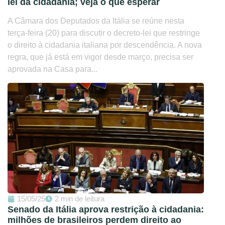
lei da cidadania; veja o que esperar
A Câmara dos Deputados da Itália se reúne nesta
terça-feira (20) para discutir o decreto-lei que restringe
o direito à cidadania italiana por descendência. A nova
regra, que já está em vigor desde março, precisa ser
aprovada na Casa para...
15/05/25
2 min de leitura
Senado da Itália aprova restrição à cidadania:
milhões de brasileiros perdem direito ao