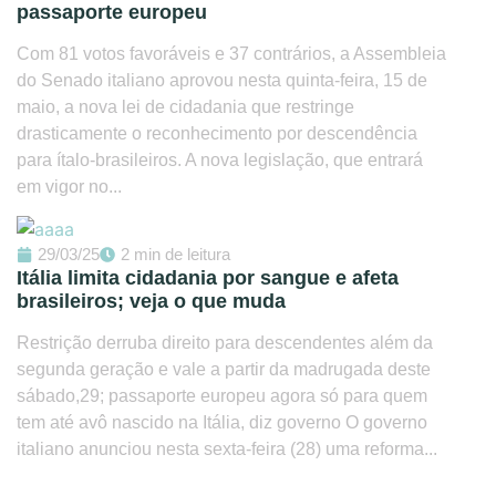
passaporte europeu
Com 81 votos favoráveis e 37 contrários, a Assembleia
do Senado italiano aprovou nesta quinta-feira, 15 de
maio, a nova lei de cidadania que restringe
drasticamente o reconhecimento por descendência
para ítalo-brasileiros. A nova legislação, que entrará
em vigor no...
29/03/25
2 min de leitura
Itália limita cidadania por sangue e afeta
brasileiros; veja o que muda
Restrição derruba direito para descendentes além da
segunda geração e vale a partir da madrugada deste
sábado,29; passaporte europeu agora só para quem
tem até avô nascido na Itália, diz governo O governo
italiano anunciou nesta sexta-feira (28) uma reforma...