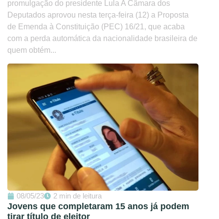
promulgação do presidente Lula A Câmara dos
Deputados aprovou nesta terça-feira (12) a Proposta
de Emenda à Constituição (PEC) 16/21, que acaba
com a perda automática da nacionalidade brasileira de
quem obtém...
08/05/23
2 min de leitura
Jovens que completaram 15 anos já podem
tirar título de eleitor