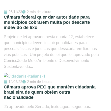
26/11/23
2 min de leitura
Câmara federal quer dar autoridade para
municípios cobrarem multa por descarte
indevido de lixo
Projeto de lei aprovado nesta quarta,22, estabelece
que municípios devem incluir penalidades para
pessoas físicas e jurídicas que desscartarem lixo nas
vias públicas Um projeto de lei que foi aprovado pela
Comissão de Meio Ambiente e Desenvolvimento
Sustentável da...
14/09/23
2 min de leitura
Câmara aprova PEC que mantém cidadania
brasileira de quem obtém outra
nacionalidade
Já aprovado pelo Senado, texto agora segue para