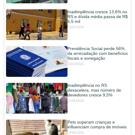
Inadimplência cresce 13,6% no
RS e dívida média passa de R$
5,5 mil
13/07/2026
Previdência Social perde 56%
da arrecadação com benefícios
fiscais e sonegação
13/07/2026
Inadimplência no RS
desacelera, mas número de
devedores cresce 9,5%
21/06/2026
Pets superam crianças e
influenciam compra de imóveis
19/06/2026