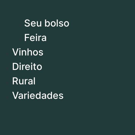
Comportamento
Decora
Você
Seu bolso
Política
Esporte
Feira
Cultura
Vinhos
Direito
Rural
Variedades