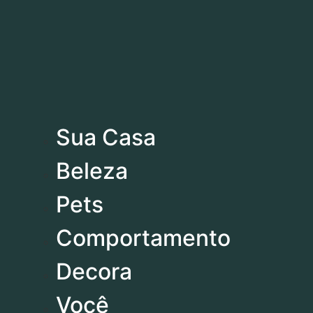
Direito
Rural
Variedades
Sua Casa
Beleza
Sua Casa
Pets
Beleza
Pets
Comportamento
Comportamento
Decora
Decora
Você
Política
Você
Esporte