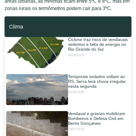
áreas urbanas, as mínimas ficam entre 5ºC e 8ºC, mas em
zonas rurais os termômetros podem cair para 3ºC.
Clima
Ciclone traz risco de vendavais
violentos e falta de energia no
Rio Grande do Sul
06/08/2026
Temporais isolados voltam ao
RS; Serra terá chuva irregular
nesta segunda
03/08/2026
Vendaval e granizo mobilizam
Bombeiros e Defesa Civil em
Bento Gonçalves
29/07/2026