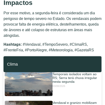
Impactos
Por esse motivo, a segunda-feira é considerada um dia
perigoso de tempo severo no Estado. Os vendavais podem
provocar falta de energia elétrica, destelhamentos, queda
de árvores e até colapso de estruturas em áreas mais
atingidas.
Hashtags:
#Vendaval, #TempoSevero, #ClimaRS,
#FrenteFria, #PortoAlegre, #Meteorologia, #GazetaRS
Clima
Temporais isolados voltam ao
RS; Serra terá chuva irregular
nesta segunda
03/08/2026
Vendaval e granizo mobilizam