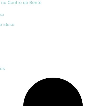
 no Centro de Bento
e idoso
mos