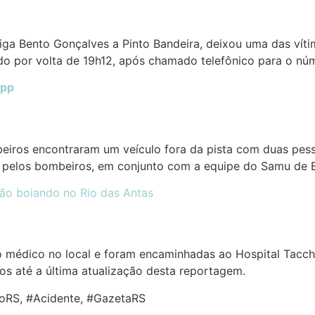
iga Bento Gonçalves a Pinto Bandeira, deixou uma das víti
do por volta de 19h12, após chamado telefônico para o nú
app
iros encontraram um veículo fora da pista com duas pesso
do pelos bombeiros, em conjunto com a equipe do Samu de 
o boiando no Rio das Antas
médico no local e foram encaminhadas ao Hospital Tacchi
os até a última atualização desta reportagem.
toRS, #Acidente, #GazetaRS