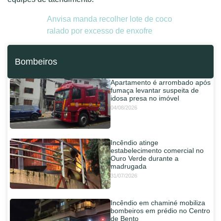
Anvisa manda recolher lote de coco
ralado por excesso de enxofre
Bombeiros
Apartamento é arrombado após
fumaça levantar suspeita de
idosa presa no imóvel
04/08/2026
Incêndio atinge
estabelecimento comercial no
Ouro Verde durante a
madrugada
31/07/2026
Incêndio em chaminé mobiliza
bombeiros em prédio no Centro
de Bento