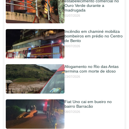
estabelecimento comercial no
Ouro Verde durante a
madrugada
31/07/2026
Incêndio em chaminé mobiliza
bombeiros em prédio no Centro
de Bento
30/07/2026
Afogamento no Rio das Antas
termina com morte de idoso
23/07/2026
Fiat Uno cai em bueiro no
bairro Barracão
08/07/2026