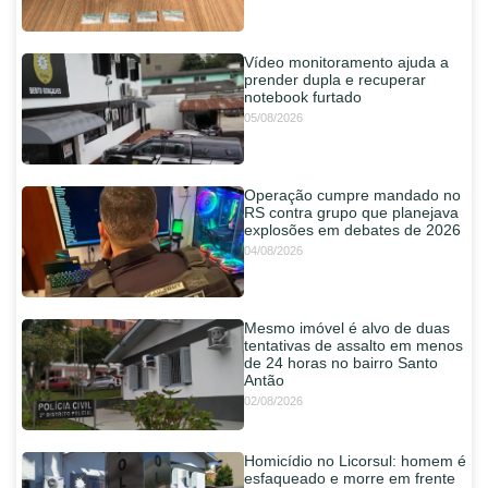
Vídeo monitoramento ajuda a
prender dupla e recuperar
notebook furtado
05/08/2026
Operação cumpre mandado no
RS contra grupo que planejava
explosões em debates de 2026
04/08/2026
Mesmo imóvel é alvo de duas
tentativas de assalto em menos
de 24 horas no bairro Santo
Antão
02/08/2026
Homicídio no Licorsul: homem é
esfaqueado e morre em frente